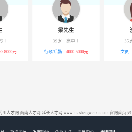
生
梁先生
专
39岁
高中
35
00-8000元
行政/后勤
4000-5000元
文员
武川人才网
商南人才网
延长人才网
www.huashengwenxue.com官网首页
兴
信息
招聘资讯
发布简历
企业入驻
会员中心
法律申明