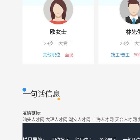
欧女士
林先
29岁
大专
28岁
大
5000元
其他职位
面议
技工/普工
50
一句话信息
友情链接:
汕头人才网
大理人才网
潮安人才网
上海人才网
天台人才网
栏目导航:
职位搜索
简历中心
名企展示
一句话