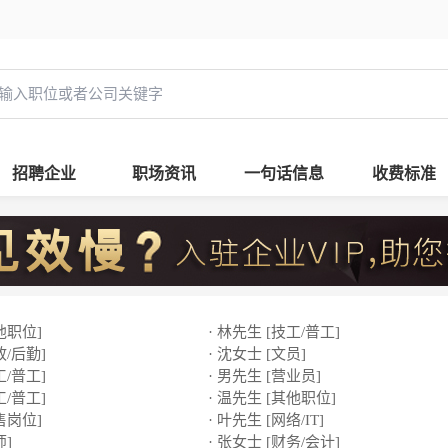
招聘企业
职场资讯
一句话信息
收费标准
他职位]
· 林先生 [技工/普工]
政/后勤]
· 沈女士 [文员]
工/普工]
· 男先生 [营业员]
工/普工]
· 温先生 [其他职位]
售岗位]
· 叶先生 [网络/IT]
师]
· 张女士 [财务/会计]