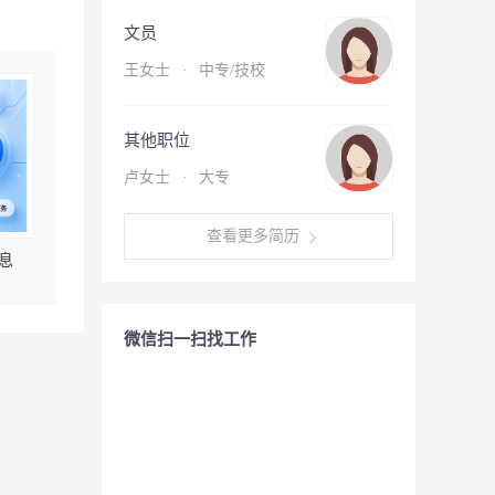
文员
王女士
·
中专/技校
其他职位
卢女士
·
大专
查看更多简历
息
微信扫一扫找工作